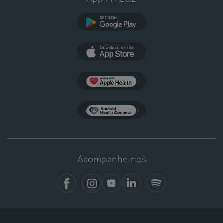
Google Play
App Store
Apple Health
Health Connect
Acompanhe-nos
Facebook
Instagram
YouTube
LinkedIn
Spotify