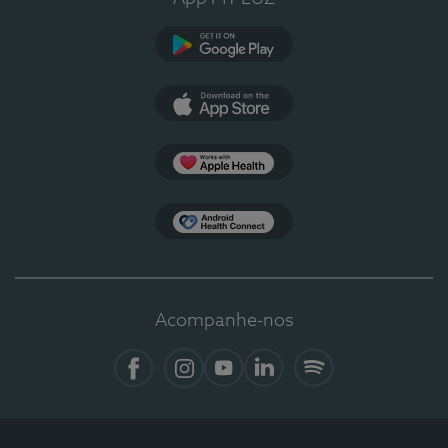
Google Play
App Store
Apple Health
Health Connect
Acompanhe-nos
Facebook
Instagram
YouTube
LinkedIn
Spotify