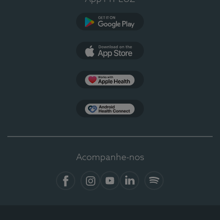
Google Play
App Store
Apple Health
Health Connect
Acompanhe-nos
Facebook
Instagram
YouTube
LinkedIn
Spotify