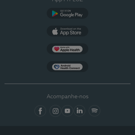
Google Play
App Store
Apple Health
Health Connect
Acompanhe-nos
Facebook
Instagram
YouTube
LinkedIn
Spotify