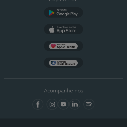
Google Play
App Store
Apple Health
Health Connect
Acompanhe-nos
Facebook
Instagram
YouTube
LinkedIn
Spotify