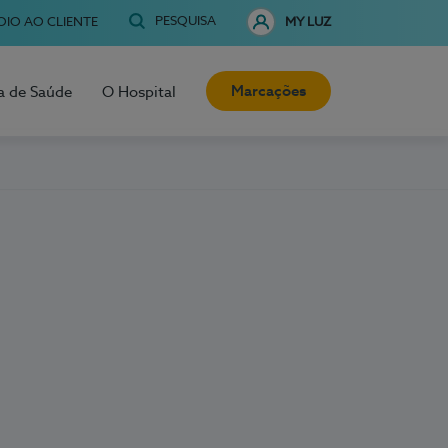
PESQUISA
OIO AO CLIENTE
MY LUZ
Marcações
a de Saúde
O Hospital