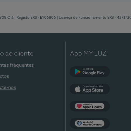
-908 Oiã
| Registo ERS - E106806
| Licença de Funcionamento ERS - 4271/2
o ao cliente
App MY LUZ
ntas frequentes
ctos
Google Play
cte-nos
App Store
Apple Health
Health Connect