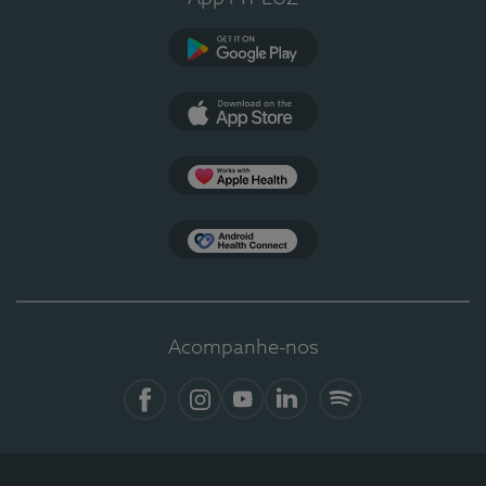
Google Play
App Store
Apple Health
Health Connect
Acompanhe-nos
Facebook
Instagram
YouTube
LinkedIn
Spotify