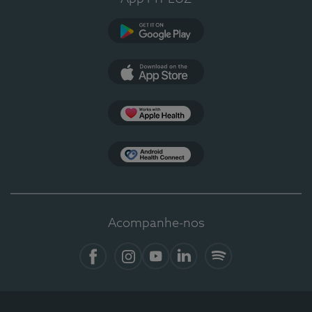
Google Play
App Store
Apple Health
Health Connect
Acompanhe-nos
Facebook
Instagram
YouTube
LinkedIn
Spotify