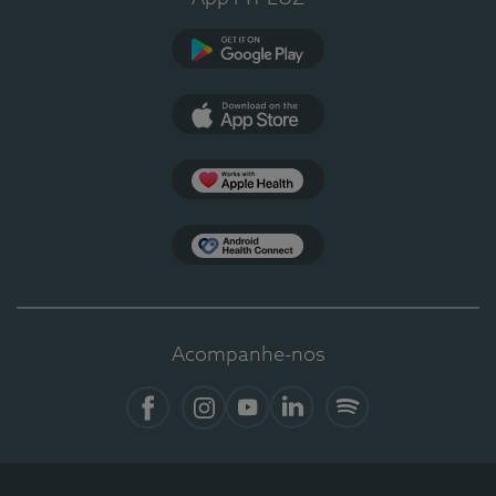
Google Play
App Store
Apple Health
Health Connect
Acompanhe-nos
Facebook
Instagram
YouTube
LinkedIn
Spotify