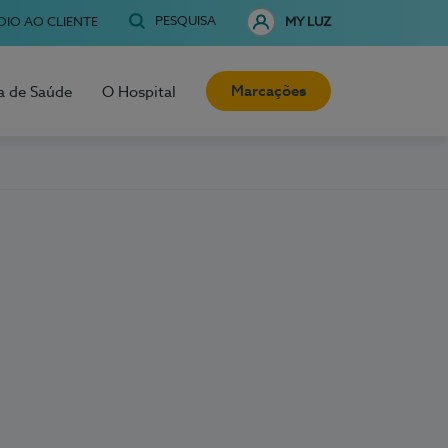
PESQUISA
OIO AO CLIENTE
MY LUZ
Marcações
a de Saúde
O Hospital