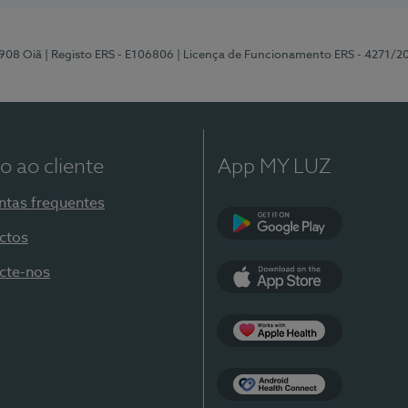
-908 Oiã
| Registo ERS - E106806
| Licença de Funcionamento ERS - 4271/2
o ao cliente
App MY LUZ
ntas frequentes
ctos
Google Play
cte-nos
App Store
Apple Health
Health Connect