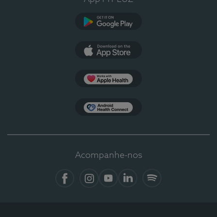
Google Play
App Store
Apple Health
Health Connect
Acompanhe-nos
Facebook
Instagram
YouTube
LinkedIn
Spotify