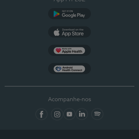
Google Play
App Store
Apple Health
Health Connect
Acompanhe-nos
Facebook
Instagram
YouTube
LinkedIn
Spotify