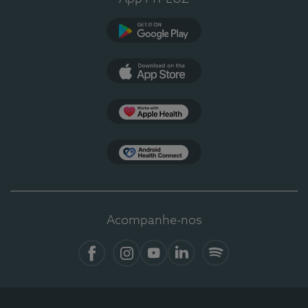
Google Play
App Store
Apple Health
Health Connect
Acompanhe-nos
Facebook
Instagram
YouTube
LinkedIn
Spotify