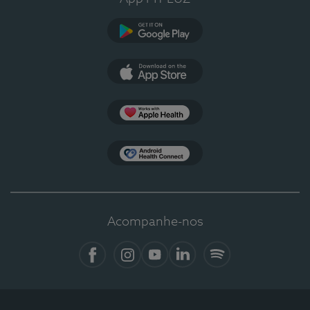
Google Play
App Store
Apple Health
Health Connect
Acompanhe-nos
Facebook
Instagram
YouTube
LinkedIn
Spotify