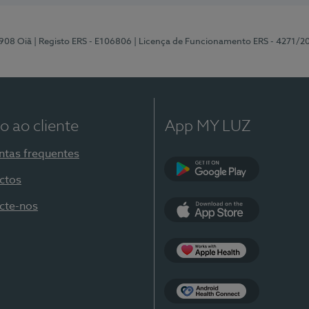
-908 Oiã
| Registo ERS - E106806
| Licença de Funcionamento ERS - 4271/2
o ao cliente
App MY LUZ
ntas frequentes
ctos
Google Play
cte-nos
App Store
Apple Health
Health Connect