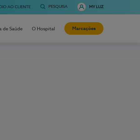
PESQUISA
OIO AO CLIENTE
MY LUZ
Marcações
a de Saúde
O Hospital