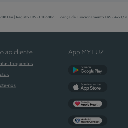
-908 Oiã
| Registo ERS - E106806
| Licença de Funcionamento ERS - 4271/2
o ao cliente
App MY LUZ
ntas frequentes
ctos
Google Play
cte-nos
App Store
Apple Health
Health Connect