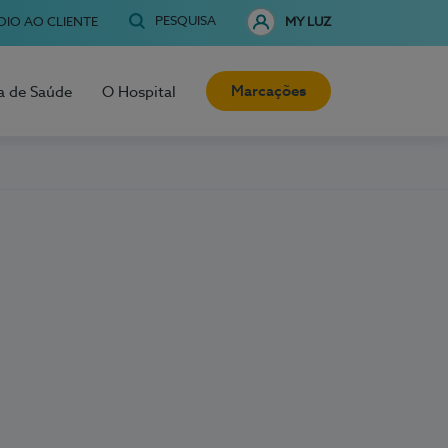
PESQUISA
OIO AO CLIENTE
MY LUZ
Marcações
a de Saúde
O Hospital