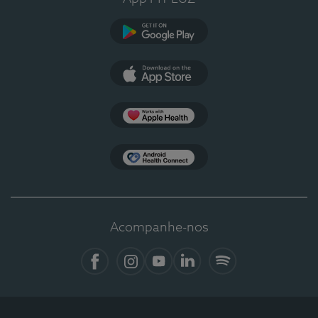
Google Play
App Store
Apple Health
Health Connect
Acompanhe-nos
Facebook
Instagram
YouTube
LinkedIn
Spotify