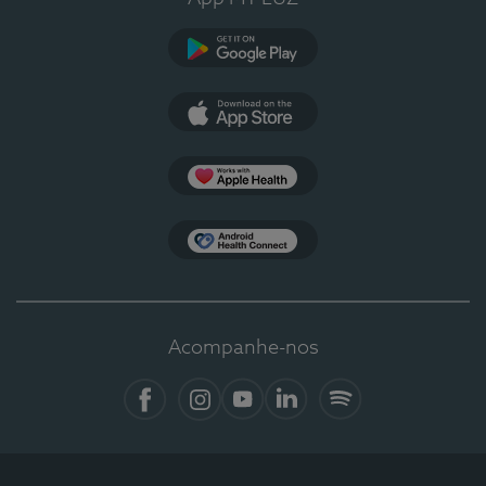
Google Play
App Store
Apple Health
Health Connect
Acompanhe-nos
Facebook
Instagram
YouTube
LinkedIn
Spotify