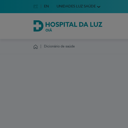
Idioma em Português
PT
English Language
EN
UNIDADES LUZ SAÚDE
Escolha o seu idioma
Hospital da Luz Oiã
Dicionário de saúde
Homepage