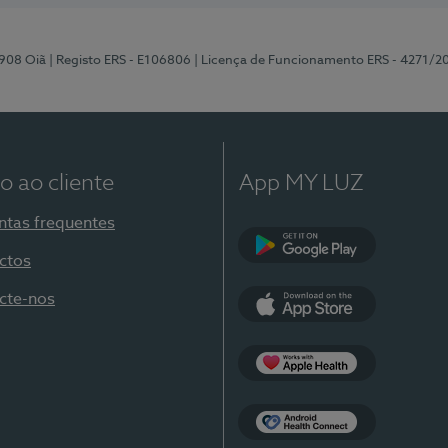
-908 Oiã
| Registo ERS - E106806
| Licença de Funcionamento ERS - 4271/2
o ao cliente
App MY LUZ
ntas frequentes
ctos
Google Play
cte-nos
App Store
Apple Health
Health Connect