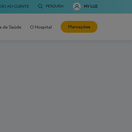
PESQUISA
OIO AO CLIENTE
MY LUZ
Marcações
a de Saúde
O Hospital