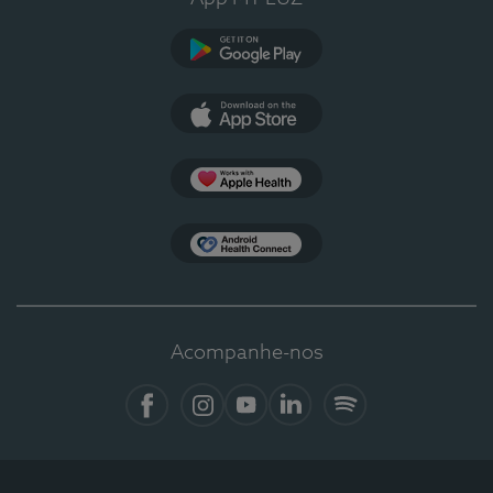
Google Play
App Store
Apple Health
Health Connect
Acompanhe-nos
Facebook
Instagram
YouTube
LinkedIn
Spotify