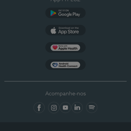
Google Play
App Store
Apple Health
Health Connect
Acompanhe-nos
Facebook
Instagram
YouTube
LinkedIn
Spotify