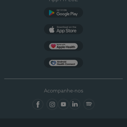
Google Play
App Store
Apple Health
Health Connect
Acompanhe-nos
Facebook
Instagram
YouTube
LinkedIn
Spotify