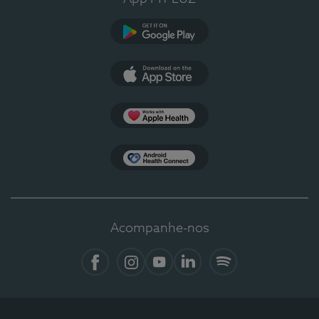
Google Play
App Store
Apple Health
Health Connect
Acompanhe-nos
Facebook
Instagram
YouTube
LinkedIn
Spotify