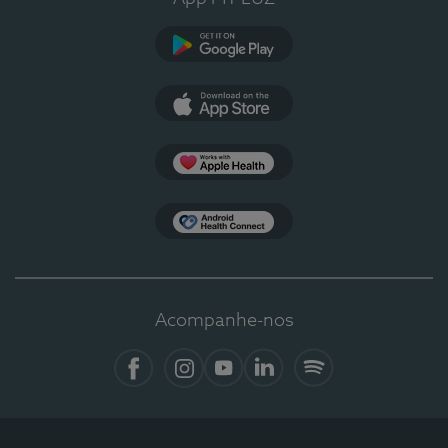
Google Play
App Store
Apple Health
Health Connect
Acompanhe-nos
Facebook
Instagram
YouTube
LinkedIn
Spotify