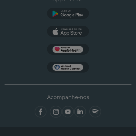
Google Play
App Store
Apple Health
Health Connect
Acompanhe-nos
Facebook
Instagram
YouTube
LinkedIn
Spotify