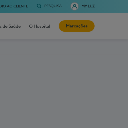
PESQUISA
OIO AO CLIENTE
MY LUZ
Marcações
a de Saúde
O Hospital