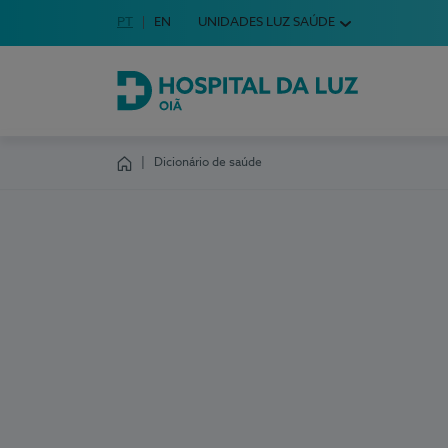
Idioma em Português
PT
English Language
EN
UNIDADES LUZ SAÚDE
Escolha o seu idioma
Hospital da Luz Oiã
Dicionário de saúde
Homepage