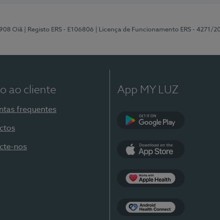
-908 Oiã
| Registo ERS - E106806
| Licença de Funcionamento ERS - 4271/2
o ao cliente
App MY LUZ
ntas frequentes
ctos
Google Play
cte-nos
App Store
Apple Health
Health Connect