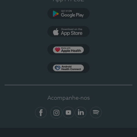
Google Play
App Store
Apple Health
Health Connect
Acompanhe-nos
Facebook
Instagram
YouTube
LinkedIn
Spotify