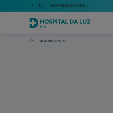
Idioma em Português
PT
English Language
EN
UNIDADES LUZ SAÚDE
Escolha o seu idioma
Hospital da Luz Oiã
Dicionário de saúde
Homepage