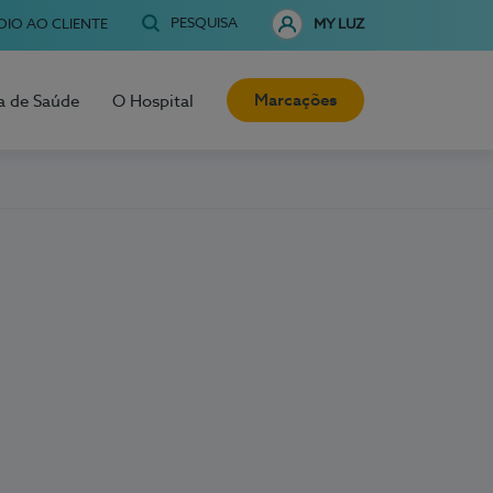
PESQUISA
OIO AO CLIENTE
MY LUZ
Marcações
a de Saúde
O Hospital