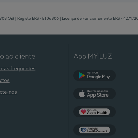
-908 Oiã
| Registo ERS - E106806
| Licença de Funcionamento ERS - 4271/2
o ao cliente
App MY LUZ
ntas frequentes
ctos
Google Play
cte-nos
App Store
Apple Health
Health Connect