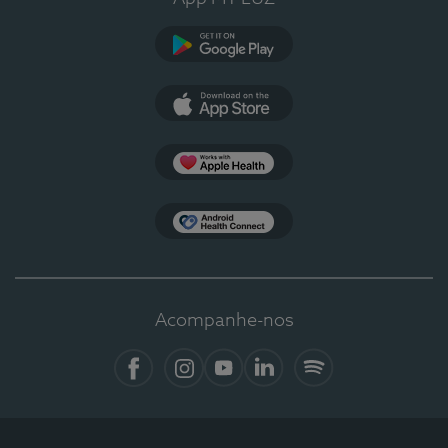
Google Play
App Store
Apple Health
Health Connect
Acompanhe-nos
Facebook
Instagram
YouTube
LinkedIn
Spotify