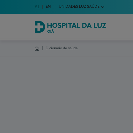
Idioma em Português
PT
English Language
EN
UNIDADES LUZ SAÚDE
Escolha o seu idioma
Hospital da Luz Oiã
Dicionário de saúde
Homepage