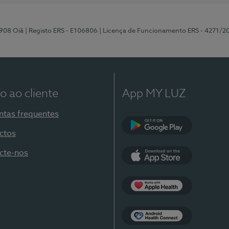
-908 Oiã
| Registo ERS - E106806
| Licença de Funcionamento ERS - 4271/2
o ao cliente
App MY LUZ
ntas frequentes
ctos
Google Play
cte-nos
App Store
Apple Health
Health Connect