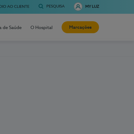
PESQUISA
OIO AO CLIENTE
MY LUZ
Marcações
a de Saúde
O Hospital