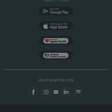
Google Play
App Store
Apple Health
Health Connect
Acompanhe-nos
Facebook
Instagram
YouTube
LinkedIn
Spotify