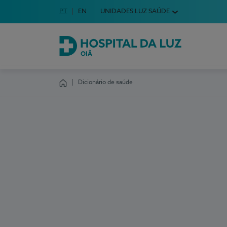
Idioma em Português
PT
English Language
EN
UNIDADES LUZ SAÚDE
Escolha o seu idioma
Hospital da Luz Oiã
Dicionário de saúde
Homepage