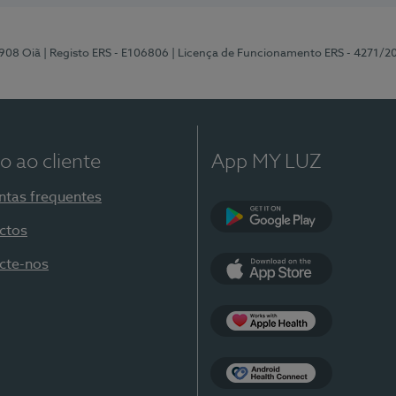
-908 Oiã
| Registo ERS - E106806
| Licença de Funcionamento ERS - 4271/2
o ao cliente
App MY LUZ
ntas frequentes
ctos
Google Play
cte-nos
App Store
Apple Health
Health Connect