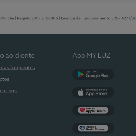
-908 Oiã
| Registo ERS - E106806
| Licença de Funcionamento ERS - 4271/2
o ao cliente
App MY LUZ
ntas frequentes
ctos
Google Play
cte-nos
App Store
Apple Health
Health Connect