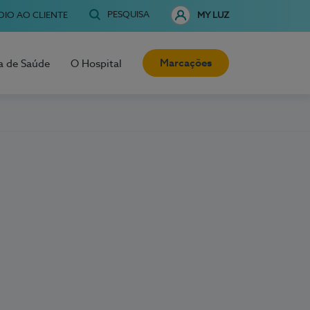
PESQUISA
OIO AO CLIENTE
MY LUZ
Marcações
a de Saúde
O Hospital