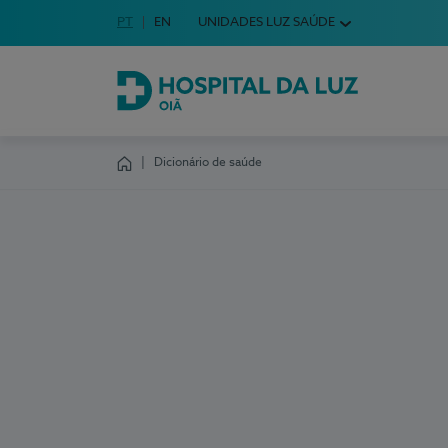
Idioma em Português
PT
English Language
EN
UNIDADES LUZ SAÚDE
Escolha o seu idioma
Hospital da Luz Oiã
Dicionário de saúde
Homepage