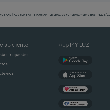
-908 Oiã
| Registo ERS - E106806
| Licença de Funcionamento ERS - 4271/2
o ao cliente
App MY LUZ
ntas frequentes
ctos
Google Play
cte-nos
App Store
Apple Health
Health Connect