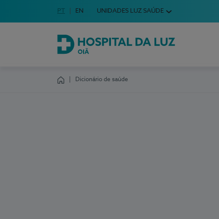
Idioma em Português
PT
English Language
EN
UNIDADES LUZ SAÚDE
Escolha o seu idioma
Hospital da Luz Oiã
Dicionário de saúde
Homepage