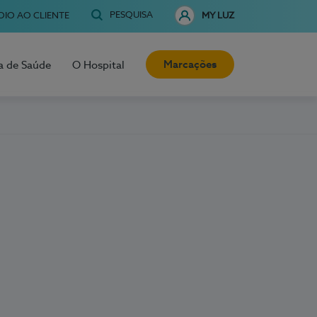
PESQUISA
OIO AO CLIENTE
MY LUZ
Marcações
a de Saúde
O Hospital