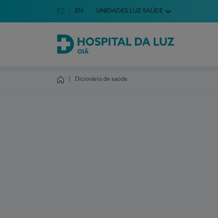
Idioma em Português
PT
English Language
EN
UNIDADES LUZ SAÚDE
Escolha o seu idioma
Hospital da Luz Oiã
Dicionário de saúde
Homepage