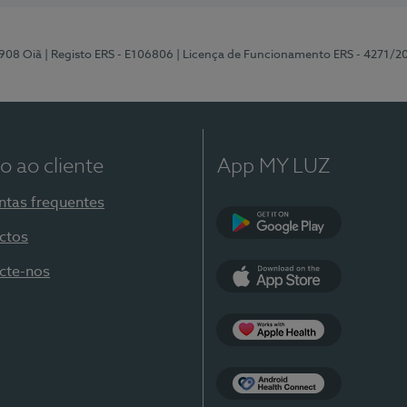
-908 Oiã
| Registo ERS - E106806
| Licença de Funcionamento ERS - 4271/2
o ao cliente
App MY LUZ
ntas frequentes
ctos
Google Play
cte-nos
App Store
Apple Health
Health Connect