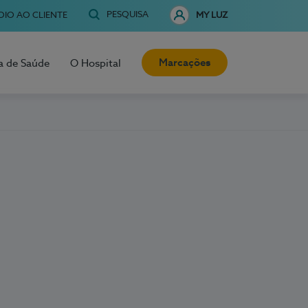
PESQUISA
OIO AO CLIENTE
MY LUZ
Marcações
a de Saúde
O Hospital