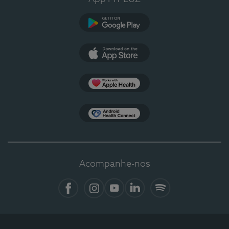
Google Play
App Store
Apple Health
Health Connect
Acompanhe-nos
Facebook
Instagram
YouTube
LinkedIn
Spotify