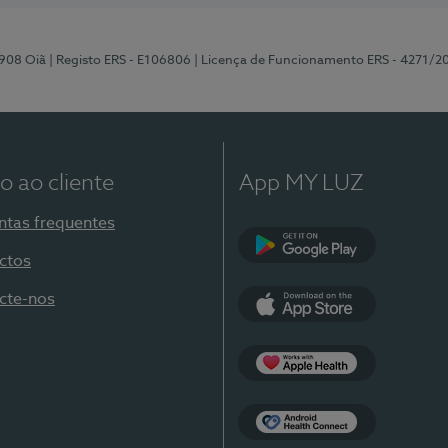
-908 Oiã
| Registo ERS - E106806
| Licença de Funcionamento ERS - 4271/2
o ao cliente
App MY LUZ
ntas frequentes
ctos
Google Play
cte-nos
App Store
Apple Health
Health Connect