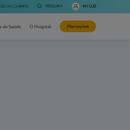
PESQUISA
OIO AO CLIENTE
MY LUZ
Marcações
a de Saúde
O Hospital