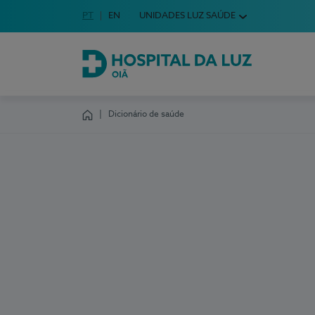
Idioma em Português
PT
English Language
EN
UNIDADES LUZ SAÚDE
Escolha o seu idioma
Hospital da Luz Oiã
Dicionário de saúde
Homepage