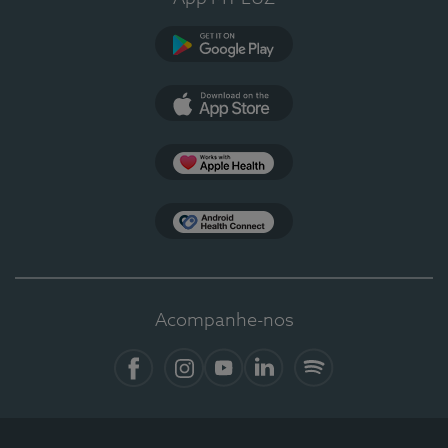
Google Play
App Store
Apple Health
Health Connect
Acompanhe-nos
Facebook
Instagram
YouTube
LinkedIn
Spotify