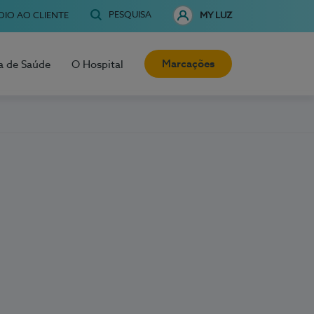
PESQUISA
OIO AO CLIENTE
MY LUZ
Marcações
a de Saúde
O Hospital