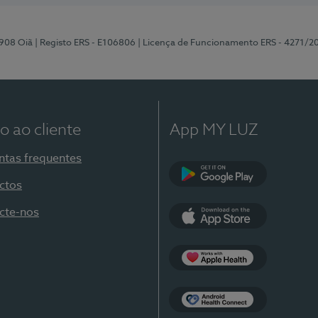
-908 Oiã
| Registo ERS - E106806
| Licença de Funcionamento ERS - 4271/2
o ao cliente
App MY LUZ
ntas frequentes
ctos
Google Play
cte-nos
App Store
Apple Health
Health Connect