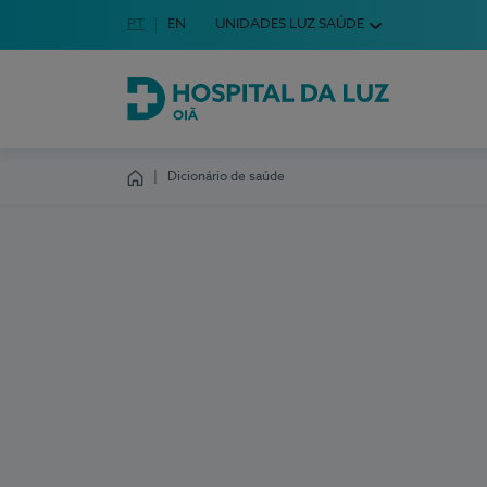
Idioma em Português
PT
English Language
EN
UNIDADES LUZ SAÚDE
Escolha o seu idioma
Hospital da Luz Oiã
Dicionário de saúde
Homepage