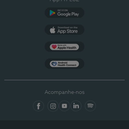
Google Play
App Store
Apple Health
Health Connect
Acompanhe-nos
Facebook
Instagram
YouTube
LinkedIn
Spotify