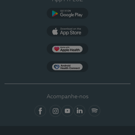
Google Play
App Store
Apple Health
Health Connect
Acompanhe-nos
Facebook
Instagram
YouTube
LinkedIn
Spotify