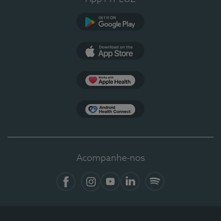
Google Play
App Store
Apple Health
Health Connect
Acompanhe-nos
Facebook
Instagram
YouTube
LinkedIn
Spotify