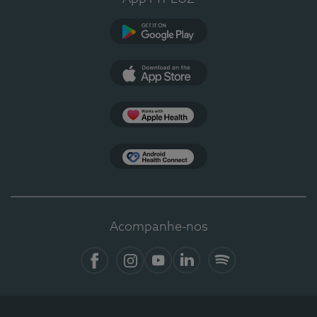
Google Play
App Store
Apple Health
Health Connect
Acompanhe-nos
Facebook
Instagram
YouTube
LinkedIn
Spotify