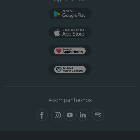
Google Play
App Store
Apple Health
Health Connect
Acompanhe-nos
Facebook
Instagram
YouTube
LinkedIn
Spotify