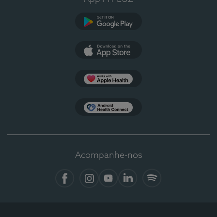
Google Play
App Store
Apple Health
Health Connect
Acompanhe-nos
Facebook
Instagram
YouTube
LinkedIn
Spotify