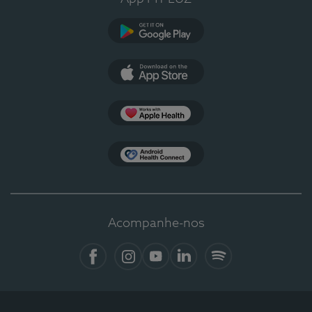
Google Play
App Store
Apple Health
Health Connect
Acompanhe-nos
Facebook
Instagram
YouTube
LinkedIn
Spotify