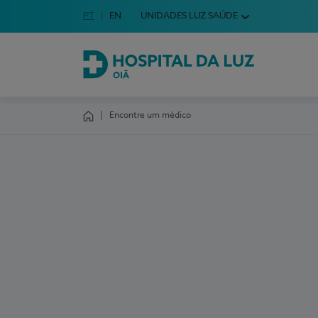
Idioma em Português
PT
English Language
EN
UNIDADES LUZ SAÚDE
Escolha o seu idioma
Hospital da Luz Oiã
Encontre um médico
Homepage