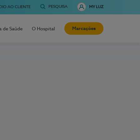
PESQUISA
OIO AO CLIENTE
MY LUZ
Marcações
a de Saúde
O Hospital