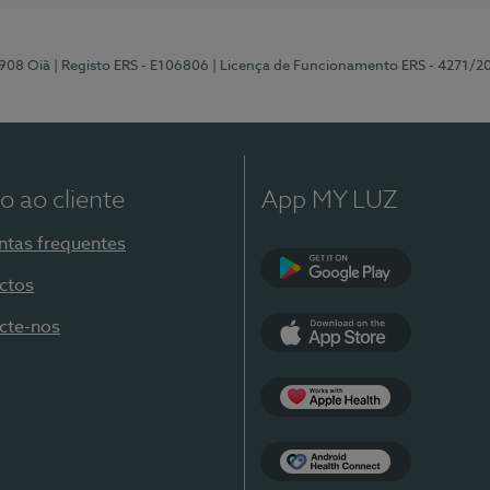
-908 Oiã
| Registo ERS - E106806
| Licença de Funcionamento ERS - 4271/2
o ao cliente
App MY LUZ
ntas frequentes
ctos
Google Play
cte-nos
App Store
Apple Health
Health Connect