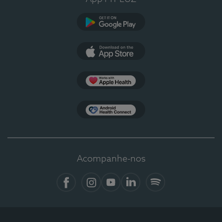
Google Play
App Store
Apple Health
Health Connect
Acompanhe-nos
Facebook
Instagram
YouTube
LinkedIn
Spotify