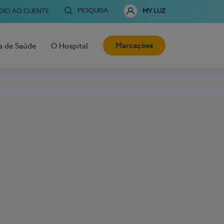
PESQUISA
OIO AO CLIENTE
MY LUZ
Marcações
a de Saúde
O Hospital