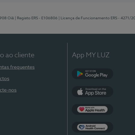
-908 Oiã
| Registo ERS - E106806
| Licença de Funcionamento ERS - 4271/2
o ao cliente
App MY LUZ
ntas frequentes
ctos
Google Play
cte-nos
App Store
Apple Health
Health Connect