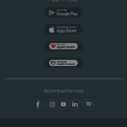
Google Play
App Store
Apple Health
Health Connect
Acompanhe-nos
Facebook
Instagram
YouTube
LinkedIn
Spotify